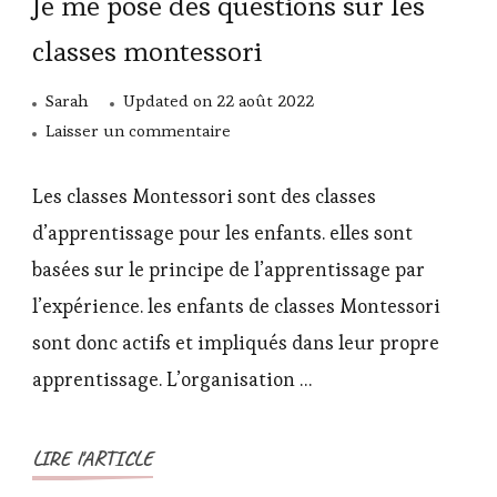
Je me pose des questions sur les
classes montessori
Sarah
Updated on
22 août 2022
sur
Laisser un commentaire
Je
me
Les classes Montessori sont des classes
pose
d’apprentissage pour les enfants. elles sont
des
basées sur le principe de l’apprentissage par
questions
l’expérience. les enfants de classes Montessori
sur
les
sont donc actifs et impliqués dans leur propre
classes
apprentissage. L’organisation …
montessori
LIRE l'ARTICLE