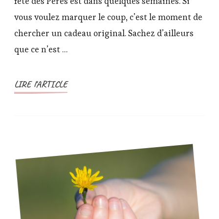
fête des Pères est dans quelques semaines. Si
Pères
vous voulez marquer le coup, c’est le moment de
au
chercher un cadeau original. Sachez d’ailleurs
meilleur
prix
que ce n’est …
!
LIRE l'ARTICLE