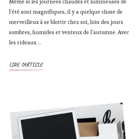
Même si les journées chaudes et lumineuses de
du
l’été sont magnifiques, il y a quelque chose de
mois
merveilleux à se blottir chez soi, loin des jours
de
sombres, humides et venteux de l’automne. Avec
Novembre
2020
les rideaux …
LIRE l'ARTICLE