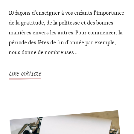
8
façons
10 façons d’enseigner à vos enfants l’importance
d’enseigner
de la gratitude, de la politesse et des bonnes
à
manières envers les autres. Pour commencer, la
vos
période des fêtes de fin d’année par exemple,
enfants
l’importance
nous donne de nombreuses …
de
la
LIRE l'ARTICLE
gratitude,
de
la
politesse
et
des
bonnes
manières