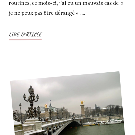
routines, ce mois-ci, j’ai eu un mauvais cas de »
2021
je ne peux pas être dérangé « . …
LIRE l'ARTICLE