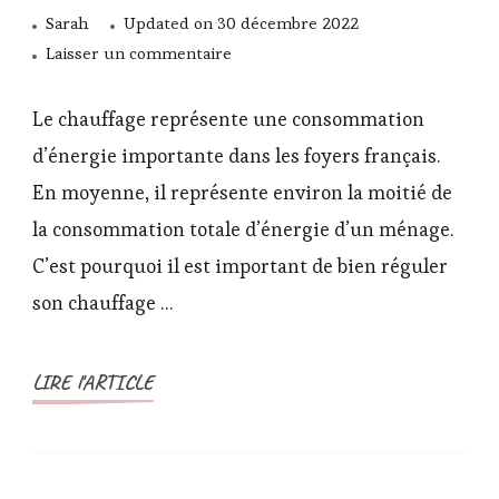
Sarah
Updated on
30 décembre 2022
sur
Laisser un commentaire
Quand
allumer
Le chauffage représente une consommation
son
d’énergie importante dans les foyers français.
chauffage
En moyenne, il représente environ la moitié de
pour
la consommation totale d’énergie d’un ménage.
limiter
son
C’est pourquoi il est important de bien réguler
empreinte
son chauffage …
carbone?
LIRE l'ARTICLE