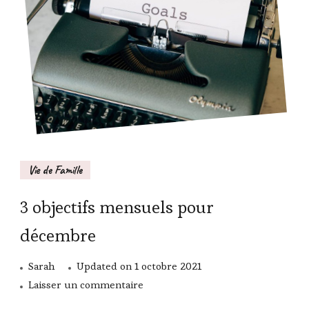
envers
les
autres.
Vie de Famille
3 objectifs mensuels pour
décembre
Sarah
Updated on
1 octobre 2021
sur
Laisser un commentaire
3