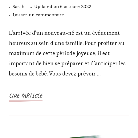
Sarah
Updated on
6 octobre 2022
sur
Laisser un commentaire
Bien
s’équiper
L’arrivée d’un nouveau-né est un événement
pour
heureux au sein d’une famille. Pour profiter au
l’arrivée
maximum de cette période joyeuse, il est
de
important de bien se préparer et d’anticiper les
bébé
besoins de bébé. Vous devez prévoir …
LIRE l'ARTICLE