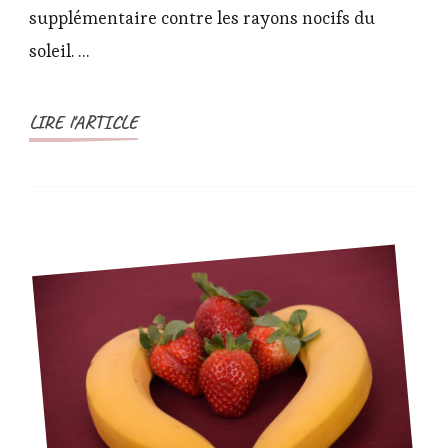
pour
supplémentaire contre les rayons nocifs du
l’été
soleil. …
LIRE l'ARTICLE