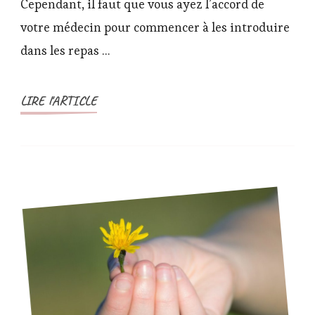
Cependant, il faut que vous ayez l’accord de
fraise
votre médecin pour commencer à les introduire
banane
(à
dans les repas …
partir
de
LIRE l'ARTICLE
6
mois)
–
recette
pour
bébé
faites
maison