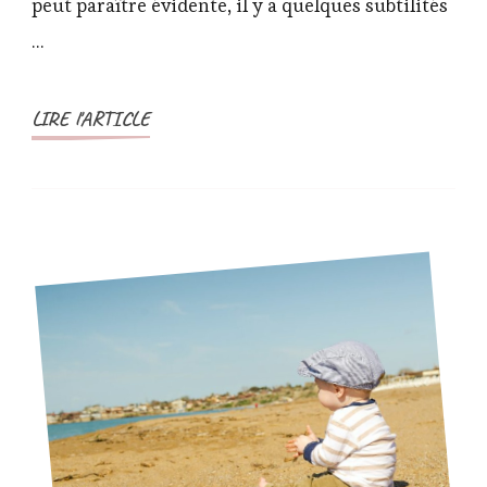
peut paraître évidente, il y a quelques subtilités
le
ventre
…
de
sa
LIRE l'ARTICLE
maman
?