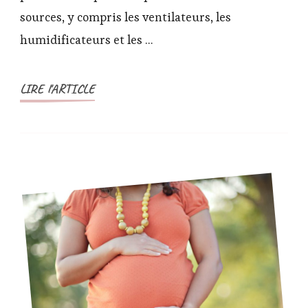
ce
sources, y compris les ventilateurs, les
que
ça
humidificateurs et les …
marche
pour
LIRE l'ARTICLE
endormir
les
bébés
?