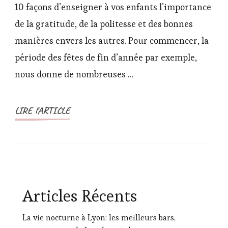
façons
10 façons d’enseigner à vos enfants l’importance
d’enseigner
de la gratitude, de la politesse et des bonnes
à
manières envers les autres. Pour commencer, la
vos
période des fêtes de fin d’année par exemple,
enfants
l’importance
nous donne de nombreuses …
de
la
LIRE l'ARTICLE
gratitude,
de
la
politesse
et
des
Articles Récents
bonnes
manières
La vie nocturne à Lyon: les meilleurs bars,
envers