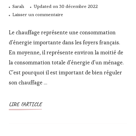
Sarah
Updated on
30 décembre 2022
sur
Laisser un commentaire
Quand
allumer
Le chauffage représente une consommation
son
d’énergie importante dans les foyers français.
chauffage
En moyenne, il représente environ la moitié de
pour
la consommation totale d’énergie d’un ménage.
limiter
son
C’est pourquoi il est important de bien réguler
empreinte
son chauffage …
carbone?
LIRE l'ARTICLE