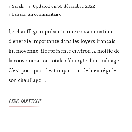
Sarah
Updated on
30 décembre 2022
sur
Laisser un commentaire
Quand
allumer
Le chauffage représente une consommation
son
d’énergie importante dans les foyers français.
chauffage
En moyenne, il représente environ la moitié de
pour
la consommation totale d’énergie d’un ménage.
limiter
son
C’est pourquoi il est important de bien réguler
empreinte
son chauffage …
carbone?
LIRE l'ARTICLE