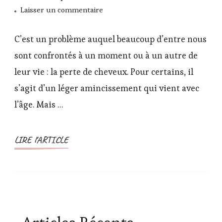
sur
Laisser un commentaire
Au
secours,
C’est un problème auquel beaucoup d’entre nous
je
sont confrontés à un moment ou à un autre de
perds
leur vie : la perte de cheveux. Pour certains, il
mes
s’agit d’un léger amincissement qui vient avec
cheveux
!
l’âge. Mais …
LIRE l'ARTICLE