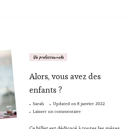
Vie professionnelle
Alors, vous avez des
enfants ?
Sarah
Updated on
8 janvier 2022
sur
Laisser un commentaire
Alors,
vous
Ce billet est dédicacé à toutes les mères