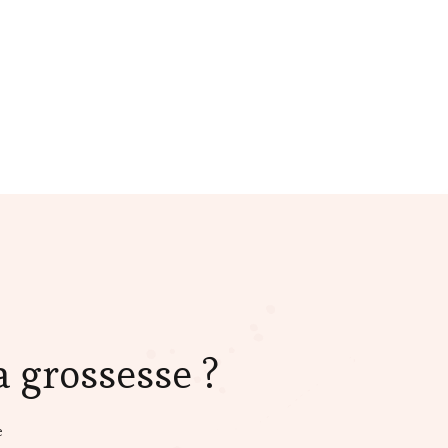
 grossesse ?
sur
e