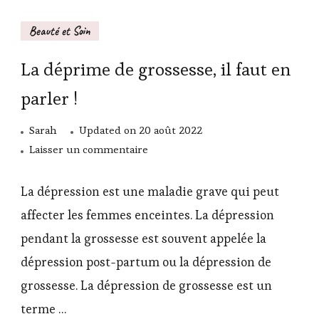
Beauté et Soin
La déprime de grossesse, il faut en
parler !
Sarah
Updated on
20 août 2022
sur
Laisser un commentaire
La
déprime
La dépression est une maladie grave qui peut
de
affecter les femmes enceintes. La dépression
grossesse,
pendant la grossesse est souvent appelée la
il
dépression post-partum ou la dépression de
faut
en
grossesse. La dépression de grossesse est un
parler
terme …