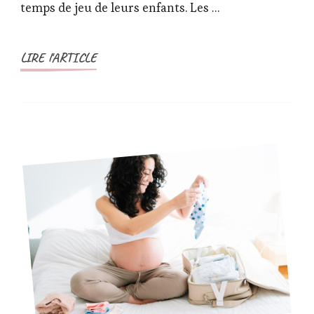
jeux
temps de jeu de leurs enfants. Les …
vidéo
à
LIRE l'ARTICLE
nos
enfants
?