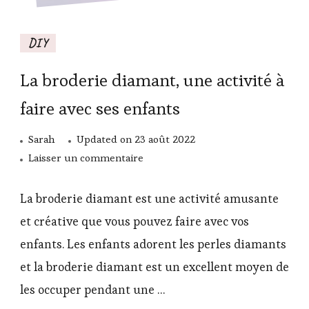
DIY
La broderie diamant, une activité à
faire avec ses enfants
Sarah
Updated on
23 août 2022
sur
Laisser un commentaire
La
broderie
La broderie diamant est une activité amusante
diamant,
et créative que vous pouvez faire avec vos
une
enfants. Les enfants adorent les perles diamants
activité
et la broderie diamant est un excellent moyen de
à
faire
les occuper pendant une …
avec