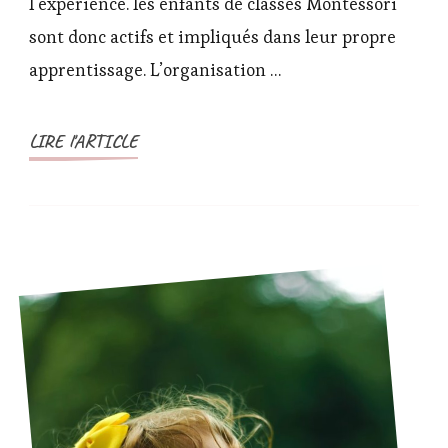
l’expérience. les enfants de classes Montessori
sur
les
sont donc actifs et impliqués dans leur propre
classes
apprentissage. L’organisation …
montessori
LIRE l'ARTICLE