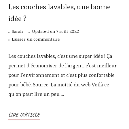
Les couches lavables, une bonne
idée ?
Sarah
Updated on
7 août 2022
sur
Laisser un commentaire
Les
couches
Les couches lavables, c’est une super idée ! Ça
lavables,
permet d’économiser de l’argent, c’est meilleur
une
pour l’environnement et c’est plus confortable
bonne
pour bébé. Source: La moitié du web Voilà ce
idée
?
qu’on peut lire un peu …
LIRE l'ARTICLE