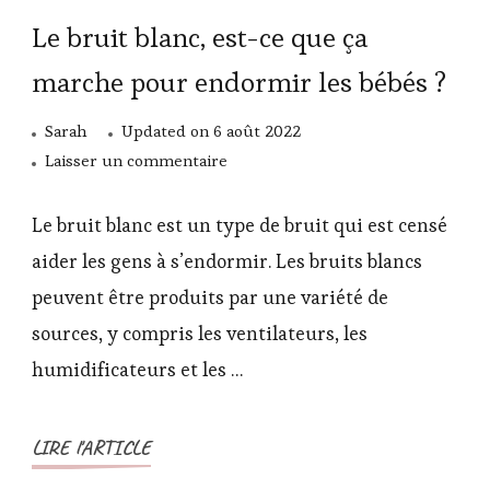
Le bruit blanc, est-ce que ça
marche pour endormir les bébés ?
Sarah
Updated on
6 août 2022
sur
Laisser un commentaire
Le
bruit
Le bruit blanc est un type de bruit qui est censé
blanc,
aider les gens à s’endormir. Les bruits blancs
est-
peuvent être produits par une variété de
ce
sources, y compris les ventilateurs, les
que
ça
humidificateurs et les …
marche
pour
LIRE l'ARTICLE
endormir
les