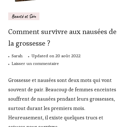
Beauté et Soin
Comment survivre aux nausées de
la grossesse ?
Sarah
Updated on
20 août 2022
sur
Laisser un commentaire
Comment
survivre
Grossesse et nausées sont deux mots qui vont
aux
souvent de pair. Beaucoup de femmes enceintes
nausées
souffrent de nausées pendant leurs grossesses,
de
surtout durant les premiers mois.
la
grossesse
Heureusement, il existe quelques trucs et
?