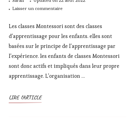
Sarah
Updated on
22 août 2022
sur
Laisser un commentaire
Je
me
Les classes Montessori sont des classes
pose
d’apprentissage pour les enfants. elles sont
des
basées sur le principe de l’apprentissage par
questions
l’expérience. les enfants de classes Montessori
sur
les
sont donc actifs et impliqués dans leur propre
classes
apprentissage. L’organisation …
montessori
LIRE l'ARTICLE