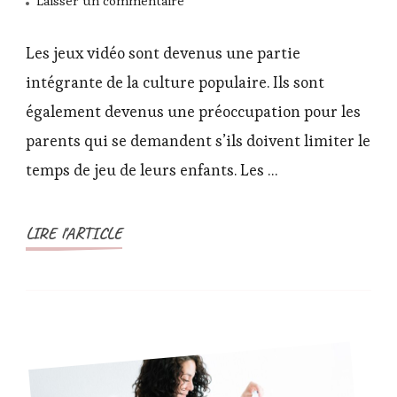
Laisser un commentaire
Faut-
il
Les jeux vidéo sont devenus une partie
limiter
intégrante de la culture populaire. Ils sont
le
également devenus une préoccupation pour les
temps
parents qui se demandent s’ils doivent limiter le
de
jeux
temps de jeu de leurs enfants. Les …
vidéo
à
LIRE l'ARTICLE
nos
enfants
?