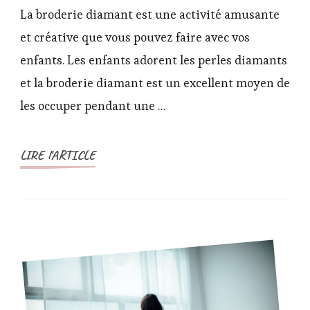
broderie
La broderie diamant est une activité amusante
diamant,
et créative que vous pouvez faire avec vos
une
enfants. Les enfants adorent les perles diamants
activité
et la broderie diamant est un excellent moyen de
à
faire
les occuper pendant une …
avec
ses
LIRE l'ARTICLE
enfants