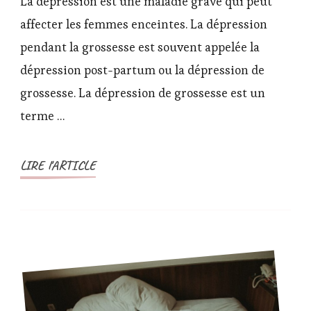
La dépression est une maladie grave qui peut
de
affecter les femmes enceintes. La dépression
grossesse,
pendant la grossesse est souvent appelée la
il
dépression post-partum ou la dépression de
faut
en
grossesse. La dépression de grossesse est un
parler
terme …
!
LIRE l'ARTICLE