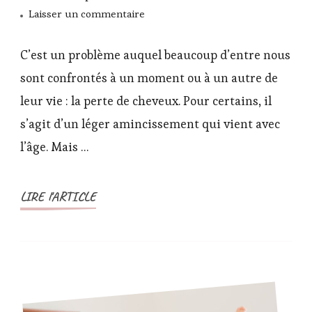
sur
Laisser un commentaire
Au
secours,
C’est un problème auquel beaucoup d’entre nous
je
sont confrontés à un moment ou à un autre de
perds
leur vie : la perte de cheveux. Pour certains, il
mes
s’agit d’un léger amincissement qui vient avec
cheveux
!
l’âge. Mais …
LIRE l'ARTICLE