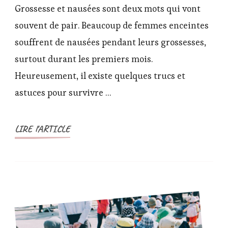
survivre
Grossesse et nausées sont deux mots qui vont
aux
souvent de pair. Beaucoup de femmes enceintes
nausées
souffrent de nausées pendant leurs grossesses,
de
surtout durant les premiers mois.
la
grossesse
Heureusement, il existe quelques trucs et
?
astuces pour survivre …
LIRE l'ARTICLE