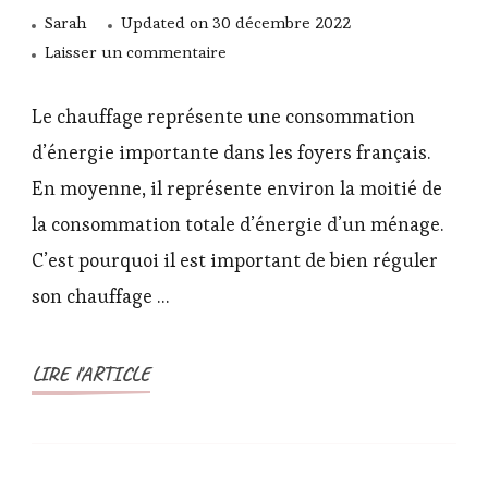
Sarah
Updated on
30 décembre 2022
sur
Laisser un commentaire
Quand
allumer
Le chauffage représente une consommation
son
d’énergie importante dans les foyers français.
chauffage
En moyenne, il représente environ la moitié de
pour
la consommation totale d’énergie d’un ménage.
limiter
son
C’est pourquoi il est important de bien réguler
empreinte
son chauffage …
carbone?
LIRE l'ARTICLE