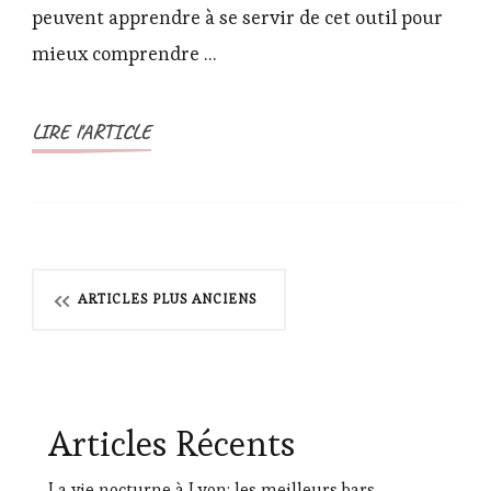
peuvent apprendre à se servir de cet outil pour
!
mieux comprendre …
LIRE l'ARTICLE
Navigation
ARTICLES PLUS ANCIENS
des
articles
Articles Récents
La vie nocturne à Lyon: les meilleurs bars,