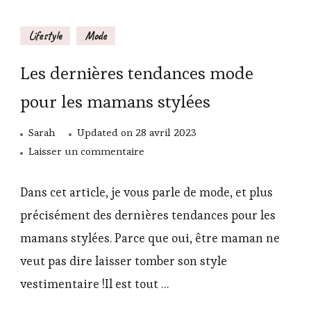
Lifestyle
Mode
Les dernières tendances mode
pour les mamans stylées
Sarah
Updated on
28 avril 2023
sur
Laisser un commentaire
Les
dernières
Dans cet article, je vous parle de mode, et plus
tendances
précisément des dernières tendances pour les
mode
mamans stylées. Parce que oui, être maman ne
pour
veut pas dire laisser tomber son style
les
mamans
vestimentaire !Il est tout …
stylées