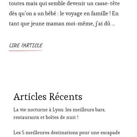
toutes mais qui semble devenir un casse-tête
de
dès qu’on a un bébé : le voyage en famille ! En
voyage
tant que jeune maman moi-même, j’ai dû …
pour
les
jeunes
LIRE l'ARTICLE
mamans
Articles Récents
La vie nocturne à Lyon: les meilleurs bars,
restaurants et boîtes de nuit !
Les 5 meilleures destinations pour une escapade