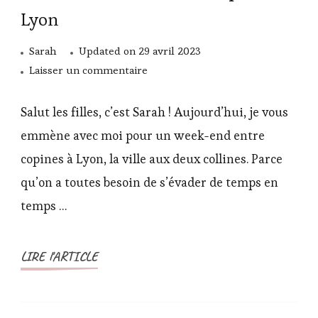
Lyon
Sarah
Updated on
29 avril 2023
sur
Laisser un commentaire
Mes
conseils
Salut les filles, c’est Sarah ! Aujourd’hui, je vous
pour
emmène avec moi pour un week-end entre
organiser
copines à Lyon, la ville aux deux collines. Parce
un
qu’on a toutes besoin de s’évader de temps en
week-
end
temps …
de
rêve
LIRE l'ARTICLE
entre
copines
à