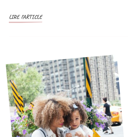
jeunes
femmes
LIRE l'ARTICLE
actives