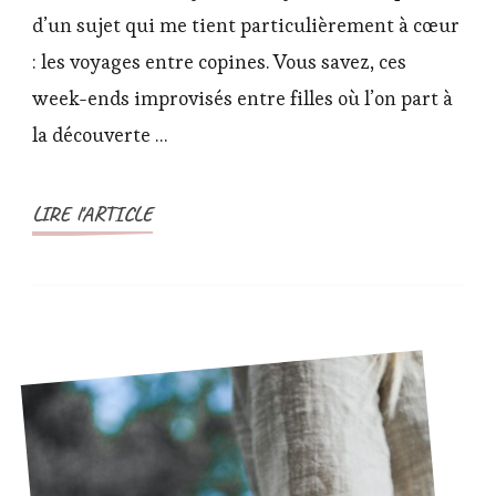
meilleures
d’un sujet qui me tient particulièrement à cœur
destinations
: les voyages entre copines. Vous savez, ces
pour
week-ends improvisés entre filles où l’on part à
une
escapade
la découverte …
entre
copines
LIRE l'ARTICLE
le
temps
d’un
week-
end