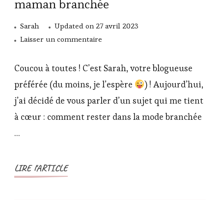
maman branchée
Sarah
Updated on
27 avril 2023
sur
Laisser un commentaire
Les
indispensables
Coucou à toutes ! C’est Sarah, votre blogueuse
mode
préférée (du moins, je l’espère
) ! Aujourd’hui,
pour
j’ai décidé de vous parler d’un sujet qui me tient
une
à cœur : comment rester dans la mode branchée
maman
branchée
…
LIRE l'ARTICLE