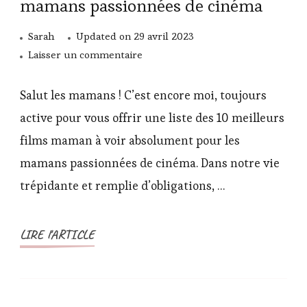
mamans passionnées de cinéma
Sarah
Updated on
29 avril 2023
sur
Laisser un commentaire
Top
10
Salut les mamans ! C’est encore moi, toujours
des
active pour vous offrir une liste des 10 meilleurs
films
films maman à voir absolument pour les
à
mamans passionnées de cinéma. Dans notre vie
voir
pour
trépidante et remplie d’obligations, …
les
mamans
LIRE l'ARTICLE
passionnées
de
cinéma