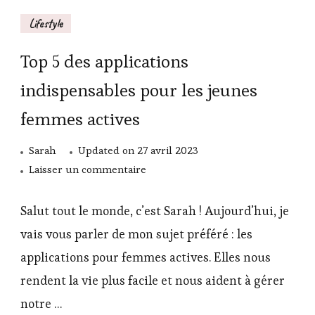
Lifestyle
Top 5 des applications
indispensables pour les jeunes
femmes actives
Sarah
Updated on
27 avril 2023
sur
Laisser un commentaire
Top
5
Salut tout le monde, c’est Sarah ! Aujourd’hui, je
des
vais vous parler de mon sujet préféré : les
applications
applications pour femmes actives. Elles nous
indispensables
rendent la vie plus facile et nous aident à gérer
pour
les
notre …