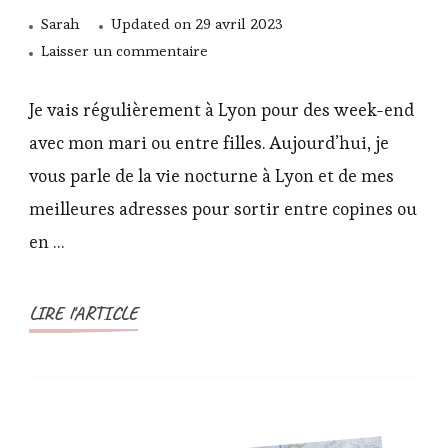
Sarah
Updated on
29 avril 2023
sur
Laisser un commentaire
La
vie
Je vais régulièrement à Lyon pour des week-end
nocturne
avec mon mari ou entre filles. Aujourd’hui, je
à
vous parle de la vie nocturne à Lyon et de mes
Lyon:
meilleures adresses pour sortir entre copines ou
les
meilleurs
en …
bars,
restaurants
LIRE l'ARTICLE
et
boîtes
de
nuit
!